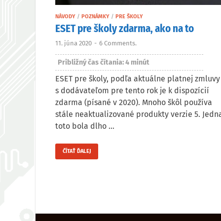
NÁVODY
/
POZNÁMKY
/
PRE ŠKOLY
ESET pre školy zdarma, ako na to
11. júna 2020
-
6 Comments.
Približný čas čítania:
4
minút
ESET pre školy, podľa aktuálne platnej zmluvy
s dodávateľom pre tento rok je k dispozícií
zdarma (písané v 2020). Mnoho škôl používa
stále neaktualizované produkty verzie 5. Jedn
toto bola dlho …
ČÍTAŤ ĎALEJ