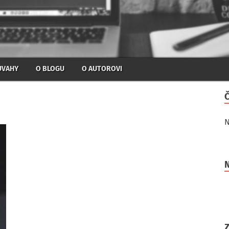
ÚVAHY
O BLOGU
O AUTOROVI
N
N