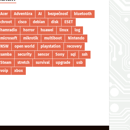
Acer
Adventúra
AI
bezpečnosť
bluetooth
chroot
cisco
debian
disk
ESET
hamradio
horror
huawei
linux
log
microsoft
mikrotik
multiboot
Nintendo
NSW
open world
playstation
recovery
samba
security
sencor
Sony
sql
ssh
Steam
stretch
survival
upgrade
usb
voip
xbox