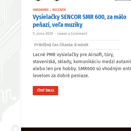
HARDWARE
/
RECENZIE
Vysielačky SENCOR SMR 600, za málo
peňazí, veľa muziky
5. júna 2020
-
Leave a Comment
Približný čas čítania:
8
minút
Lacné PMR vysielačky pre Airsoft, túry,
staveniská, sklady, komunikáciu medzi autam
alebo len pre hobby. SMR600 sú vhodným ent
levelom za dobré peniaze.
ČÍTAŤ ĎALEJ