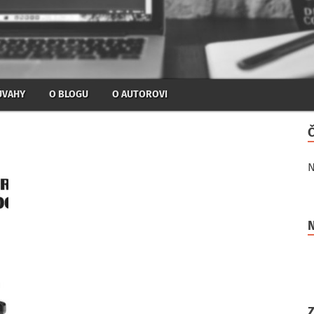
ÚVAHY
O BLOGU
O AUTOROVI
N
N